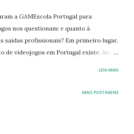
uram a GAMEscola Portugal para
ogos nos questionam: e quanto à
 saídas profissionais? Em primeiro lugar,
 de videojogos em Portugal existe. Ainda
 para Ricardo Cesteiro, co-fundador do
LEIA MAIS
 um adjetivo "simpático" para definir o
ueses. Para ele, trabalhar com
MAIS POSTAGENS
fácil mas é possível". Aos 38 anos,
 área. Há 14 anos deixou um trabalho
a banca para se arriscar a tempo inteiro