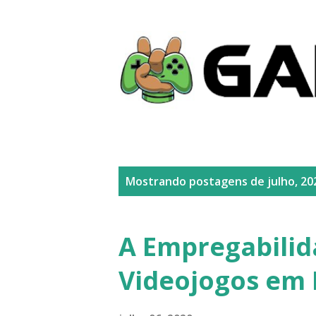
P
Mostrando postagens de julho, 20
o
s
A Empregabilid
t
Videojogos em 
a
g